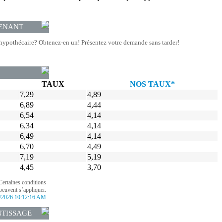
ENANT
hypothécaire? Obtenez-en un! Présentez votre demande sans tarder!
TAUX
NOS TAUX*
7,29
4,89
6,89
4,44
6,54
4,14
6,34
4,14
6,49
4,14
6,70
4,49
7,19
5,19
4,45
3,70
Certaines conditions
peuvent s’appliquer.
/2026 10:12:16 AM
NTISSAGE