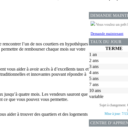
DEMANDE MAINT
Vous voulez un prêt 
Demande maintenant
TAUX DU JOUR
e rencontrer l’un de nos courtiers en hypothèques
TERME
 permettre de rembourser chaque mois sur votre
1 an
2 ans
3 ans
nt vous aider à avoir accès à d’excellents taux et
4 ans
 traditionnelles et innovantes pouvant répondre à
5 ans
7 ans
10 ans
 taux jusqu’à quatre mois. Les vendeurs sauront que
variable
ment ce que vous pouvez vous permettre.
Sujet à changement. 
vous aider à trouver des quartiers et des logements
Mise à jour:
7/13
CENTRE D’APPRE