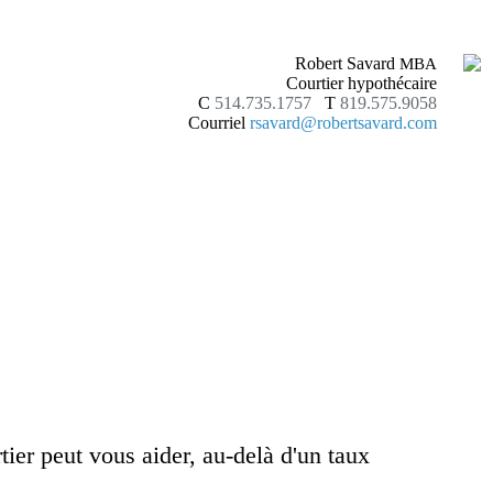
Robert Savard
MBA
Courtier hypothécaire
C
514.735.1757
T
819.575.9058
Courriel
rsavard@robertsavard.com
er peut vous aider, au-delà d'un taux