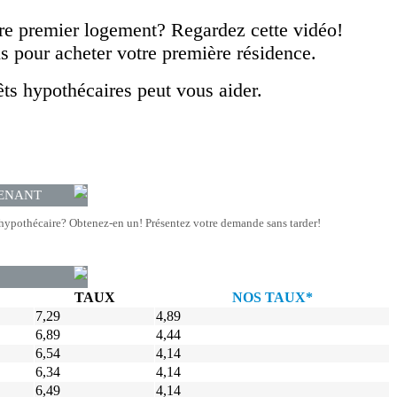
re premier logement?
Regardez cette vidéo!
 pour acheter votre première résidence.
êts hypothécaires peut vous aider.
ENANT
hypothécaire? Obtenez-en un! Présentez votre demande sans tarder!
TAUX
NOS TAUX*
7,29
4,89
6,89
4,44
6,54
4,14
6,34
4,14
6,49
4,14