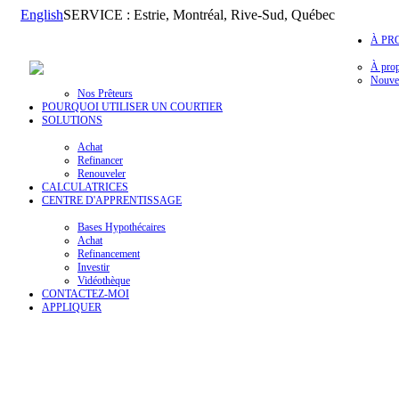
English
SERVICE : Estrie, Montréal, Rive-Sud, Québec
À PR
À pro
Nouvel
Nos Prêteurs
POURQUOI UTILISER UN COURTIER
SOLUTIONS
Achat
Refinancer
Renouveler
CALCULATRICES
CENTRE D'APPRENTISSAGE
Bases Hypothécaires
Achat
Refinancement
Investir
Vidéothèque
CONTACTEZ-MOI
APPLIQUER