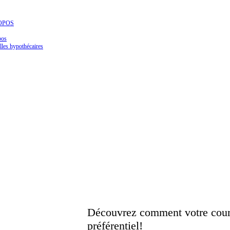
OPOS
pos
les hypothécaires
Découvrez comment votre courti
préférentiel!